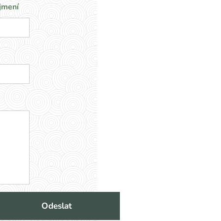
jmení
Odeslat